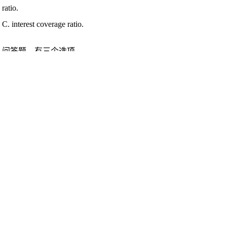
ratio.
C. interest coverage ratio.
问答题，有三个选项
例题2：问答题
An analyst suspects that a company's US GAAP financial statements
may require adjustments because the company uses take-or-pay
contracts. Which of the following is most likely to increase as a result
of the appropriate adjustments being made to the company's financial
statements?
A. Return on assets
B. Debt-to-equity ratio
C. Interest coverage ratio